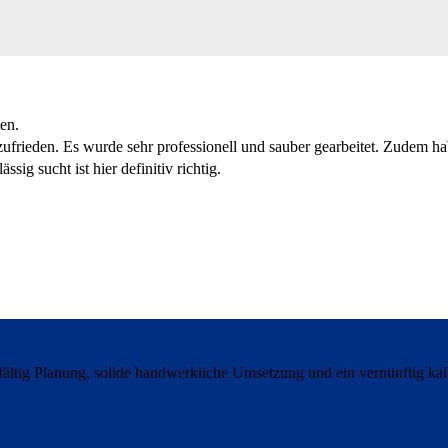
en.
zufrieden. Es wurde sehr professionell und sauber gearbeitet. Zudem h
sig sucht ist hier definitiv richtig.
ltig Planung, solide handwerkliche Umsetzung und ein vernünftig kalk