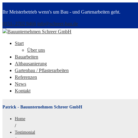
Ihr Meisterbetrieb wenn's um Bau - und Gartenarbeiten geht.
0151- 2702 9466
info@schreer-bau.de
Start
Über uns
Bauarbeiten
Altbausanierung
Gartenbau / Pflasterarbeiten
Referenzen
News
Kontakt
Patrick - Bauunternehmen Schreer GmbH
Home
/
Testimonial