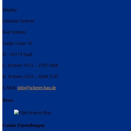
Inhaber:
Christian Schreer
Karl Schreer
Lange Gasse 16
D – 91174 Spalt
C. Schreer: 0151 – 2702 9466
K. Schreer: 0151 – 4208 3745
E-Mail:
info@schreer-bau.de
News
Cookie Einstellungen